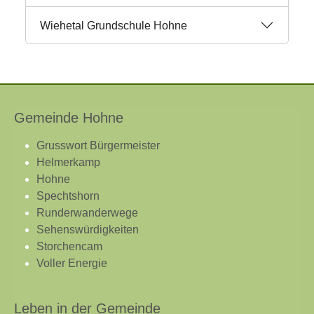
Wiehetal Grundschule Hohne
Gemeinde Hohne
Grusswort Bürgermeister
Helmerkamp
Hohne
Spechtshorn
Runderwanderwege
Sehenswürdigkeiten
Storchencam
Voller Energie
Leben in der Gemeinde