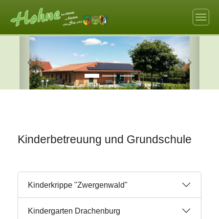
Skip to main navigation
Zum Hauptinhalt springen
Skip to page footer
Zurück
Weiter
Kinderbetreuung und Grundschule
Kinderkrippe "Zwergenwald"
Kindergarten Drachenburg