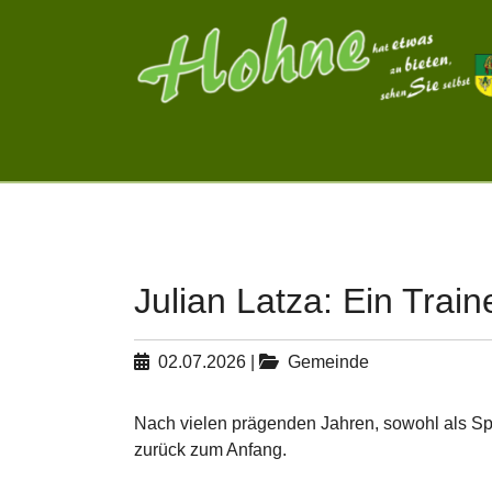
Skip to main navigation
Zum Hauptinhalt springen
Skip to page footer
Julian Latza: Ein Train
02.07.2026
|
Gemeinde
Nach vielen prägenden Jahren, sowohl als Spi
zurück zum Anfang.