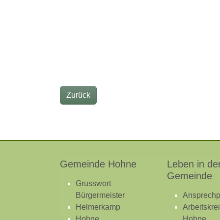
Zurück
Gemeinde Hohne
Leben in de
Gemeinde
Grusswort
Bürgermeister
Ansprechp
Helmerkamp
Arbeitskre
Hohne
Hohne