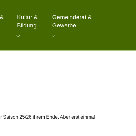
 &
Kultur &
Gemeinderat &
Bildung
Gewerbe
er Gemeinde"
 for "Freizeit & Vereine"
Submenu for "Kultur & Bildung"
Submenu for "Gemeinderat & G
er Saison 25/26 ihrem Ende. Aber erst einmal