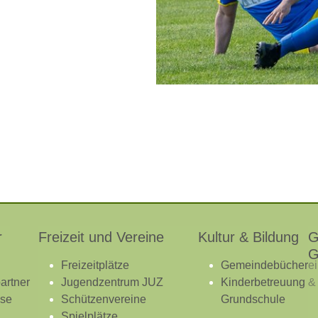
r
Freizeit und Vereine
Kultur & Bildung
G
G
Freizeitplätze
Gemeindebücherei
artner
Jugendzentrum JUZ
Kinderbetreuung &
ise
Schützenvereine
Grundschule
Spielplätze