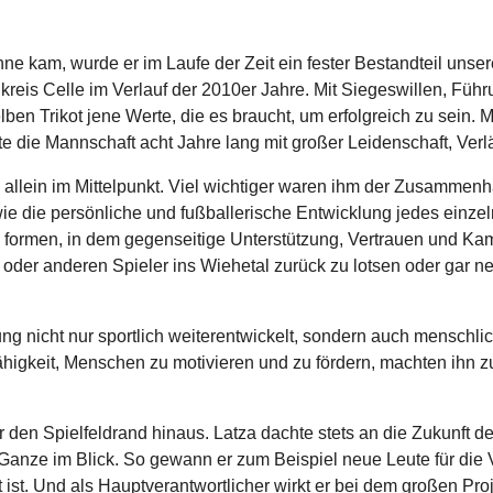
e kam, wurde er im Laufe der Zeit ein fester Bestandteil unsere
eis Celle im Verlauf der 2010er Jahre. Mit Siegeswillen, Führ
ben Trikot jene Werte, die es braucht, um erfolgreich zu sein. 
e die Mannschaft acht Jahre lang mit großer Leidenschaft, Verlä
e allein im Mittelpunkt. Viel wichtiger waren ihm der Zusammenh
ie die persönliche und fußballerische Entwicklung jedes einzeln
 formen, in dem gegenseitige Unterstützung, Vertrauen und K
oder anderen Spieler ins Wiehetal zurück zu lotsen oder gar n
ung nicht nur sportlich weiterentwickelt, sondern auch menschl
Fähigkeit, Menschen zu motivieren und zu fördern, machten ihn 
den Spielfeldrand hinaus. Latza dachte stets an die Zukunft des
anze im Blick. So gewann er zum Beispiel neue Leute für die Vo
 ist. Und als Hauptverantwortlicher wirkt er bei dem großen Pro