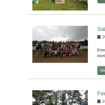
Sa
2
Eine
wurd
We
Fe
2