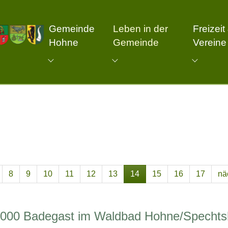
Gemeinde
Leben in der
Freizeit
Hohne
Gemeinde
Vereine
Submenu for "Gemeinde Hohne"
Submenu for "Leben in d
Submenu
8
9
10
11
12
13
14
15
16
17
nä
.000 Badegast im Waldbad Hohne/Spechts