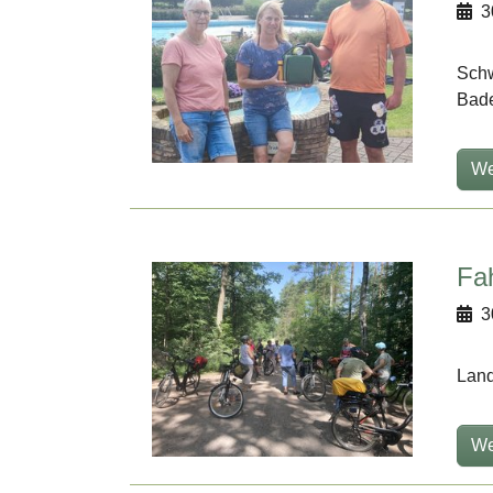
3
Schw
Bade
We
Fa
3
Land
We