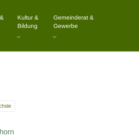
 &
Kultur &
Gemeinderat &
Bildung
Gewerbe
er Gemeinde"
 for "Freizeit & Vereine"
Submenu for "Kultur & Bildung"
Submenu for "Gemeinderat & G
chste
horn