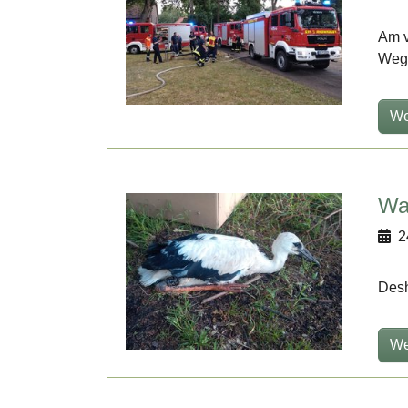
Am v
Weg 
We
Wa
2
Desh
We