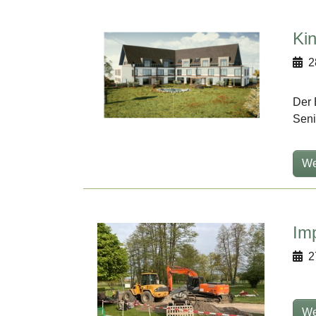
Ki
2
Der 
Seni
We
Im
2
We