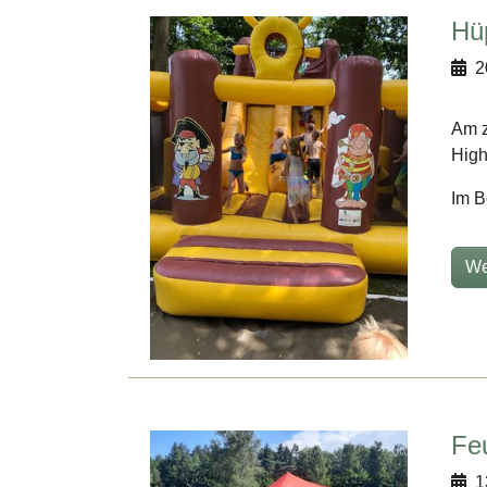
Hü
2
Am z
High
Im B
We
Fe
1