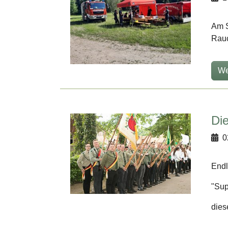
Am S
Rau
We
Di
0
Endl
"Sup
dies